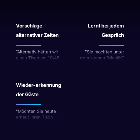
Vorschläge
Lernt bei jedem
alternativer Zeiten
Gespräch
“Alternativ hätten wir
"Sie möchten unter
einen Tisch um 19:45
dem Namen "Manijhi"
- möchten Sie den
reservieren - habe ich
Tisch reservieren?"
Sie richtig
verstanden?"
Wieder-erkennung
der Gäste
"Möchten Sie heute
erneut Ihren Tisch
unter dem Namen
"Müller" reservieren?