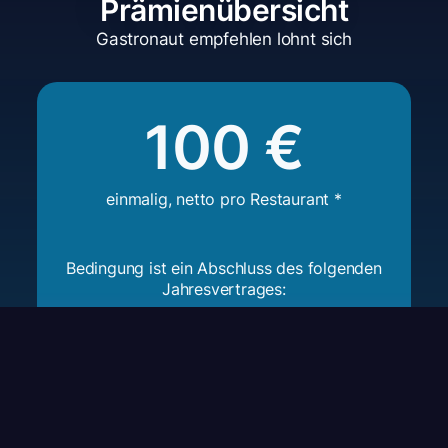
Prämienübersicht
Gastronaut empfehlen lohnt sich
100 €
einmalig, netto pro Restaurant *
Bedingung ist ein Abschluss des folgenden
Jahresvertrages:
S
79 € / Monat
, statt 89 € (-10%**)
kleine Restaurants mit bis zu 750 Gästen bzw.
300 Reservierungen mtl.