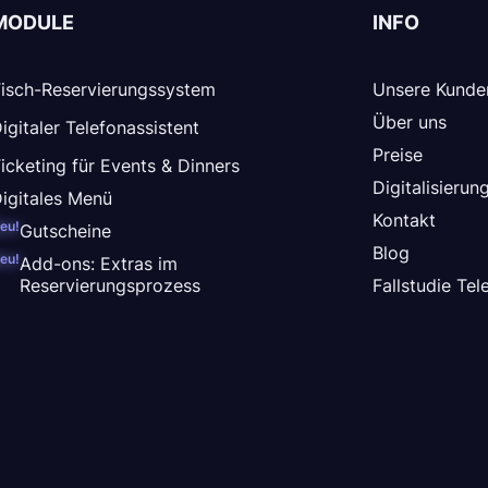
MODULE
INFO
isch-Reservierungssystem
Unsere Kunde
Über uns
igitaler Telefonassistent
Preise
icketing für Events & Dinners
Digitalisieru
igitales Menü
Kontakt
eu!
Gutscheine
Blog
eu!
Add-ons: Extras im
Reservierungsprozess
Fallstudie Tel