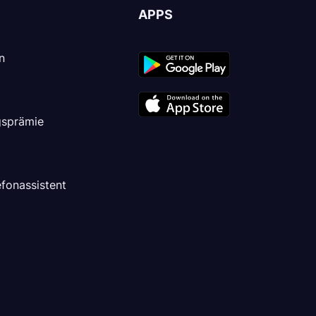
APPS
n
ngsprämie
efonassistent