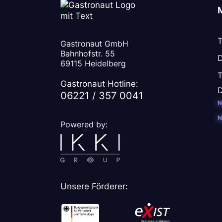
T
Gastronaut GmbH
Bahnhofstr. 55
D
69115 Heidelberg
T
Gastronaut Hotline:
D
06221 / 357 0041
N
N
Powered by:
Unsere Förderer: