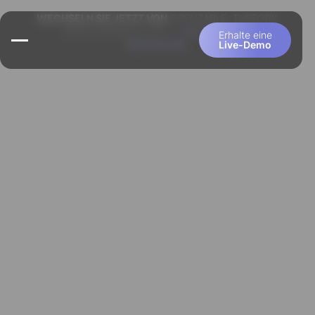
WECHSELN SIE JETZT VON
OPENTABLE, THEFORK
ODER QUANDOO, ETC.
– 100 % KOSTEN
Erhalte eine
ÜBERNAHME.
Live-Demo